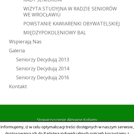
WIZYTA STUDYJNA W RADZIE SENIORÓW
WE WROCŁAWIU
POWSTANIE KAWIARENKI OBYWATELSKIEJ
MIĘDZYPOKOLENIOWY BAL
Wspierają Nas
Galeria
Seniorzy Decydują 2013
Seniorzy Decydują 2014
Seniorzy Decydują 2016
Kontakt
Stowarzyszenie Aktywne Kobiety
Informujemy, iż w celu optymalizacji treści dostępnych w naszym serwisie,
-
-
-
dostosowania ich do Państwa indywidualnych potrzeb korzystamy z