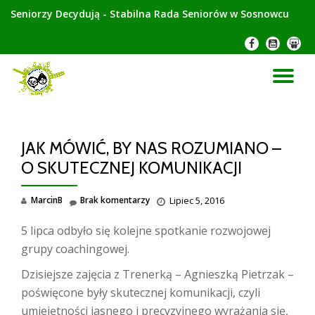
Seniorzy Decydują - Stabilna Rada Seniorów w Sosnowcu
Przeskocz
-
-
-
do
treści
PR
NA
JAK MÓWIĆ, BY NAS ROZUMIANO –
O SKUTECZNEJ KOMUNIKACJI
MarcinB
Brak komentarzy
Lipiec 5, 2016
5 lipca odbyło się kolejne spotkanie rozwojowej
grupy coachingowej.
Dzisiejsze zajęcia z Trenerką – Agnieszką Pietrzak –
poświęcone były skutecznej komunikacji, czyli
umiejętności jasnego i precyzyjnego wyrażania się,