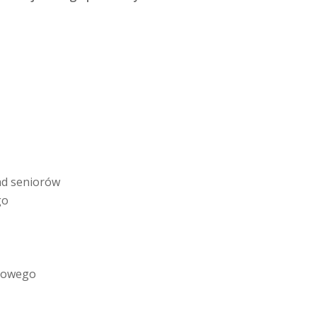
ad seniorów
go
scowego