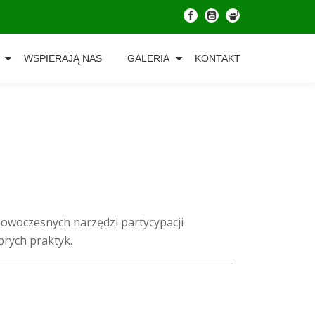
-
-
-
WSPIERAJĄ NAS
GALERIA
KONTAKT
owoczesnych narzędzi partycypacji
brych praktyk.