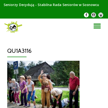
Seniorzy Decydują - Stabilna Rada Seniorów w Sosnowcu
Przeskocz
-
-
-
do
treści
PR
NA
QU1A3116