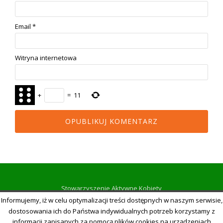
Email
*
Witryna internetowa
+
=
11
Stowarzyszenie Aktywne Kobiety
Informujemy, iż w celu optymalizacji treści dostępnych w naszym serwisie,
-
-
-
D
dostosowania ich do Państwa indywidualnych potrzeb korzystamy z
informacji zapisanych za pomocą plików cookies na urządzeniach