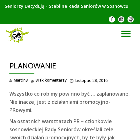
Seniorzy Decydują - Stabilna Rada Seniorów w Sosnowcu
Przeskocz
-
-
-
do
treści
PR
NA
PLANOWANIE
MarcinB
Brak komentarzy
Listopad 28, 2016
Wszystko co robimy powinno być … zaplanowane.
Nie inaczej jest z działaniami promocyjno-
PRowymi.
Na ostatnich warsztatach PR – członkowie
sosnowieckiej Rady Seniorów określali cele
swoich działań promocyjnych, by te były jak