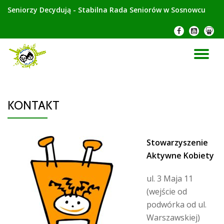
Seniorzy Decydują - Stabilna Rada Seniorów w Sosnowcu
Przeskocz
-
-
-
do
treści
PR
NA
KONTAKT
Stowarzyszenie
Aktywne Kobiety
ul. 3 Maja 11
(wejście od
podwórka od ul.
Warszawskiej)